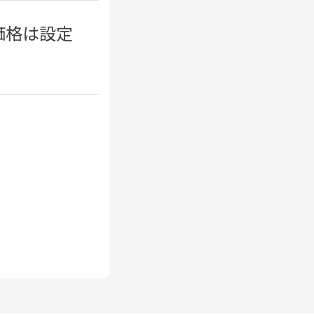
価格は設定
。