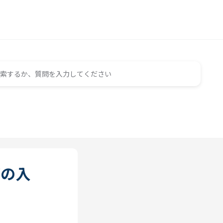
ブの入
２