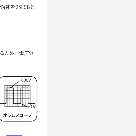
解能を25LSBと
れるため、電圧分