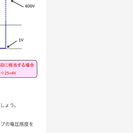
でしょう。
ープの電圧感度を