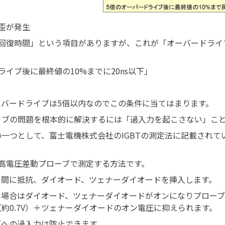
歪が発生
力回復時間」という項目がありますが、これが「オーバードライ
ライブ後に最終値の10%までに20ns以下」
ーバードライブは5倍以内なのでこの条件に当てはまります。
イブの問題を根本的に解決するには「過入力を起こさない」こ
一つとして、富士電機株式会社のIGBTの測定法に記載されて
ceを高電圧差動プローブで測定する方法です。
タ間に抵抗、ダイオード、ツェナーダイオードを挿入します。
い場合はダイオード、ツェナーダイオードがオンになりプロー
約0.7V）＋ツェナーダイオードのオン電圧に抑えられます。
ブへの過入力は防止できます。