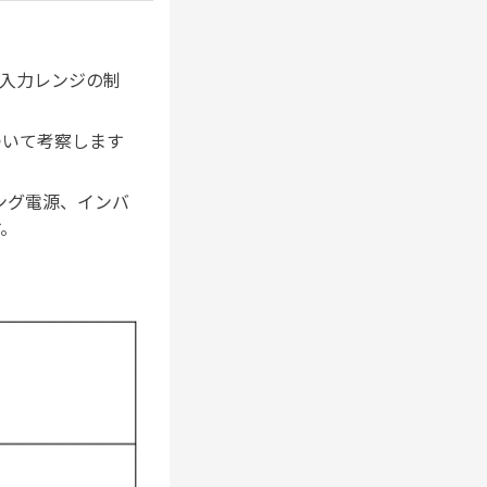
入力レンジの制
ついて考察します
ッチング電源、インバ
す。