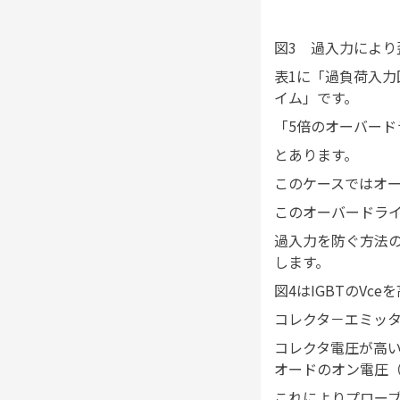
図3 過入力により
表1に「過負荷入
イム」です。
「5倍のオーバード
とあります。
このケースではオ
このオーバードラ
過入力を防ぐ方法の
します。
図4はIGBTのV
コレクタ－エミッ
コレクタ電圧が高
オードのオン電圧（
これによりプロー