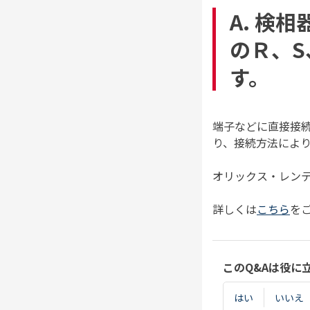
A. 検
のＲ、
す。
端子などに直接接
り、接続方法によ
オリックス・レン
詳しくは
こちら
を
このQ&Aは役に
はい
いいえ