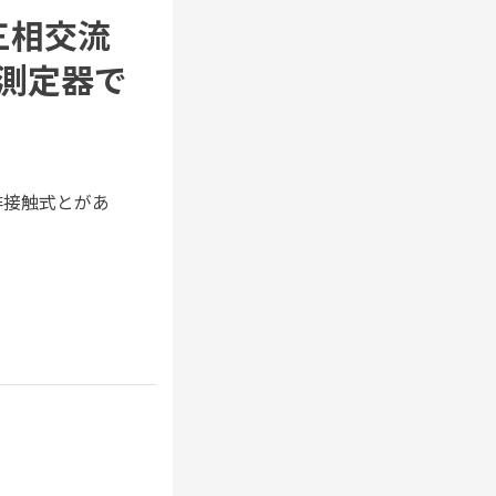
三相交流
測定器で
非接触式とがあ