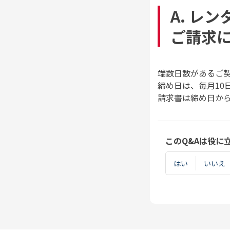
A. レ
ご請求
端数日数があるご
締め日は、毎月10
請求書は締め日か
このQ&Aは役に
はい
いいえ